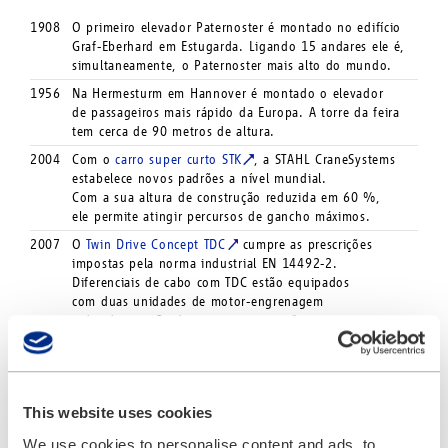
1908
O primeiro elevador Paternoster é montado no edifício
Graf-Eberhard em Estugarda. Ligando 15 andares ele é,
simultaneamente, o Paternoster mais alto do mundo.
1956
Na Hermesturm em Hannover é montado o elevador
de passageiros mais rápido da Europa. A torre da feira
tem cerca de 90 metros de altura.
2004
Com o
carro super curto STK
, a STAHL CraneSystems
estabelece novos padrões a nível mundial.
Com a sua altura de construção reduzida em 60 %,
ele permite atingir percursos de gancho máximos.
2007
O
Twin Drive Concept TDC
cumpre as prescrições
impostas pela norma industrial EN 14492-2.
Diferenciais de cabo com TDC estão equipados
com duas unidades de motor-engrenagem
redundantes. Os dois motores e travões
são controlados sincronicamente.
2008
É lançado o diferencial de corrente duplo STD Vario,
um aperfeiçoamento do
diferencial de corrente
duplo
, com distância entre ganchos eletricamente
This website uses cookies
ajustável. Ele é utilizado quando é preciso transportar
We use cookies to personalise content and ads, to
cargas compridas de diferentes comprimentos.