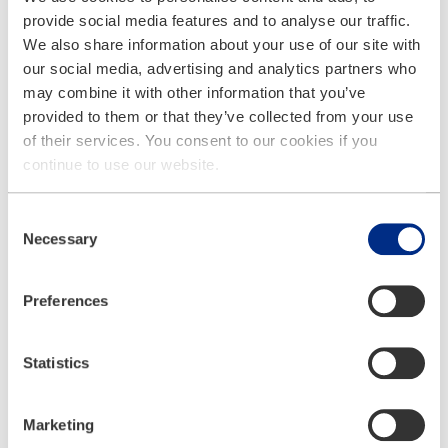
provide social media features and to analyse our traffic.
2011
Para o
setor de GNL
(instalações de liquefação
de gás) são especialmente desenvolvidos
diferenciais
We also share information about your use of our site with
para GNL
. Com a sua estrutura redundante, eles são
our social media, advertising and analytics partners who
considerados os diferenciais mais seguros do mercado.
may combine it with other information that you’ve
provided to them or that they’ve collected from your use
Mais informações
of their services. You consent to our cookies if you
continue to use our website.
Consent
Necessary
Selection
Preferences
Empresa
Início e crescimento da nossa empresa.
Statistics
Marketing