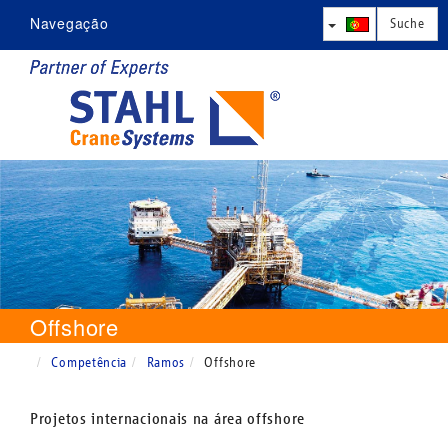
Navegação
Empresa
Produtos
Competência
Assistência
Contacto
Offshore
Competência
Ramos
Offshore
Projetos internacionais na área offshore