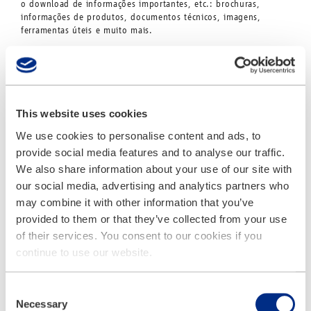
o download de informações importantes, etc.: brochuras,
informações de produtos, documentos técnicos, imagens,
ferramentas úteis e muito mais.
Para isso, tem que se
registar
e criar um perfil de utilizador.
Por favor seja paciente. Como temos que verificar os seus
dados e escolher um dos nossos revendedores para o assistir,
a ativação da sua conta pode demorar alguns dias.
Após o registo e a verificação será informado por e-mail sobre
This website uses cookies
a ativação da sua conta e pode navegar imediatamente.
We use cookies to personalise content and ads, to
MarketingPortal plus
provide social media features and to analyse our traffic.
We also share information about your use of our site with
our social media, advertising and analytics partners who
Mais informações
may combine it with other information that you’ve
provided to them or that they’ve collected from your use
of their services. You consent to our cookies if you
continue to use our website.
Consent
Necessary
Selection